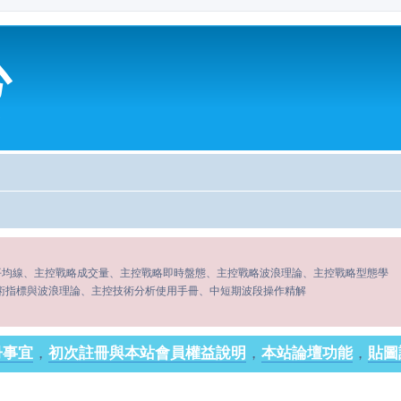
心
平均線、主控戰略成交量、主控戰略即時盤態、主控戰略波浪理論、主控戰略型態學
術指標與波浪理論、主控技術分析使用手冊、中短期波段操作精解
冊事宜
，
初次註冊與本站會員權益說明
，
本站論壇功能
，
貼圖