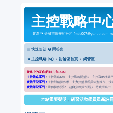
主控戰略中
黃韋中-金融市場技術分析 fmtic007@yahoo.com.tw
快速連結
問答集
主控戰略中心
討論區首頁
網管區
黃韋中的著作(目前共有14本)
主控戰略系列
：主控戰略K線、主控戰略開盤法、主控戰略移動
實戰手記系列：
主控對稱操作學、主力控盤原理與箱型操作、技
實戰筆記系列
：量價操作要訣、趨向指標操作要訣...持續撰寫中
本站重要聲明
，
研習活動學員重新註