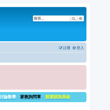
搜尋
進階搜尋
註冊
登入
討論教學
，
家教詢問單
，
股票諮詢系統