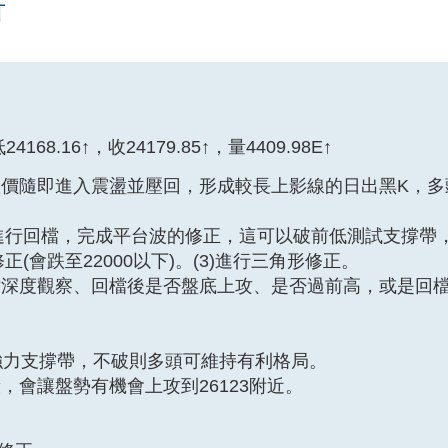
析
4168.16↑，收24179.85↑，量4409.98E↑
價隨即進入震盪並壓回，形成較長上影線的日出黑K，多
)進行回檔，完成平台波的修正，這可以破前低測試支撐帶
(會跌至22000以下)。(3)進行三角形修正。
檔深度觀察、回檔後是否盤底上攻、是否過前高，或是回
屬於強力支撐帶，不破則多頭可維持有利格局。
會讓盤勢有機會上攻到26123附近。