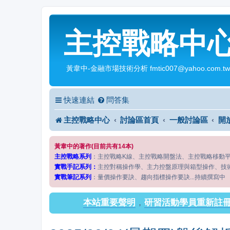
主控戰略中
黃韋中-金融市場技術分析 fmtic007@yahoo.com.tw
快速連結
問答集
主控戰略中心
討論區首頁
一般討論區
開
黃韋中的著作(目前共有14本)
主控戰略系列
：主控戰略K線、主控戰略開盤法、主控戰略移動
實戰手記系列：
主控對稱操作學、主力控盤原理與箱型操作、技
實戰筆記系列
：量價操作要訣、趨向指標操作要訣...持續撰寫中
本站重要聲明
，
研習活動學員重新註