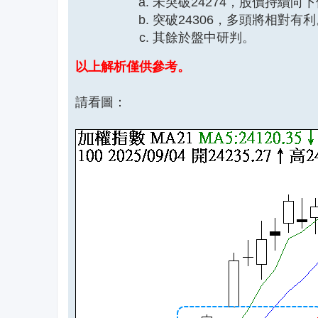
未突破24274，股價持續向
突破24306，多頭將相對有利
其餘於盤中研判。
以上解析僅供參考。
請看圖：