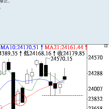
下修正。
。