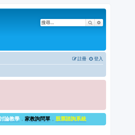
搜尋
進階搜尋
註冊
登入
討論教學
，
家教詢問單
，
股票諮詢系統