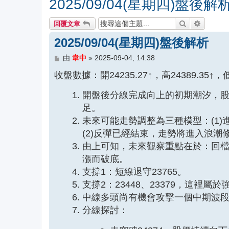
2025/09/04(星期四)盤後解
搜尋
進階搜尋
回覆文章
2025/09/04(星期四)盤後解析
文
由
韋中
»
2025-09-04, 14:38
章
收盤數據：開24235.27↑，高24389.35↑，低2
開盤後分線完成向上的初期潮汐，股
足。
未來可能走勢調整為三種模型：(1
(2)反彈已經結束，走勢將進入浪潮修正
由上可知，未來觀察重點在於：回
漲而破底。
支撐1：短線退守23765。
支撐2：23448、23379，這裡
中線多頭尚有機會攻擊一個中期波段，
分線探討：