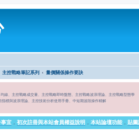
心
主控戰略筆記系列
量價關係操作要訣
平均線、主控戰略成交量、主控戰略即時盤態、主控戰略波浪理論、主控戰略型態學
術指標與波浪理論、主控技術分析使用手冊、中短期波段操作精解
冊事宜
，
初次註冊與本站會員權益說明
，
本站論壇功能
，
貼圖