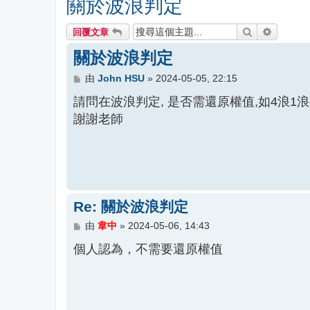
關於波浪判定
搜尋
進階搜尋
回覆文章
關於波浪判定
文
由
John HSU
»
2024-05-05, 22:15
章
請問在波浪判定, 是否需還原權值,如4浪1
謝謝老師
Re: 關於波浪判定
文
由
韋中
»
2024-05-06, 14:43
章
個人認為，不需要還原權值