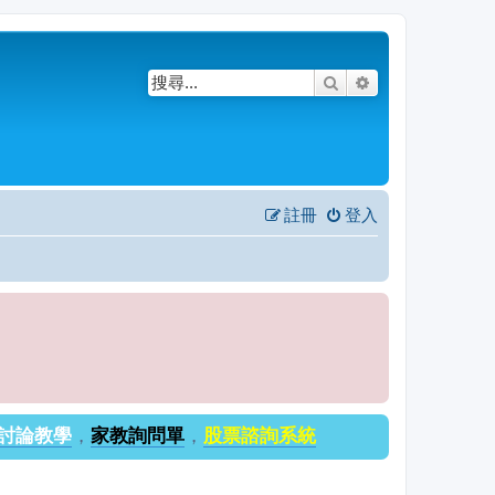
搜尋
進階搜尋
註冊
登入
討論教學
，
家教詢問單
，
股票諮詢系統