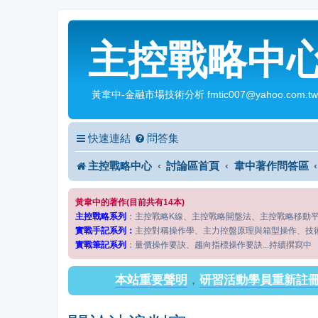
主控戰略中
黃韋中-金融市場技術分析 fmtic007@yahoo.com.tw
快速連結
問答集
主控戰略中心
討論區首頁
韋中著作問答區
黃韋中的著作(目前共有14本)
主控戰略系列
：主控戰略K線、主控戰略開盤法、主控戰略移動
實戰手記系列：
主控對稱操作學、主力控盤原理與箱型操作、技
實戰筆記系列
：量價操作要訣、趨向指標操作要訣...持續撰寫中
本站重要聲明
，
研習活動學員重新註