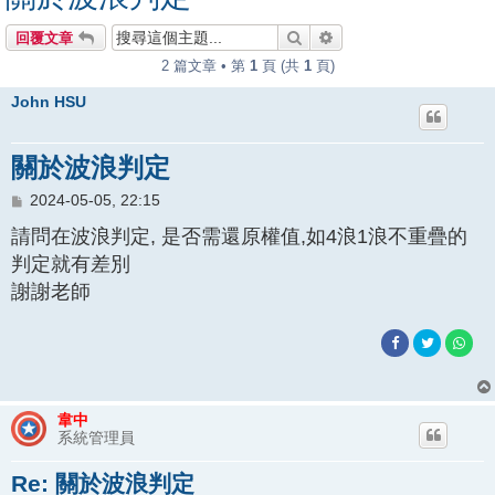
搜尋
進階搜尋
回覆文章
2 篇文章 • 第
1
頁 (共
1
頁)
John HSU
關於波浪判定
文
2024-05-05, 22:15
章
請問在波浪判定, 是否需還原權值,如4浪1浪不重疊的
判定就有差別
謝謝老師
韋中
系統管理員
Re: 關於波浪判定