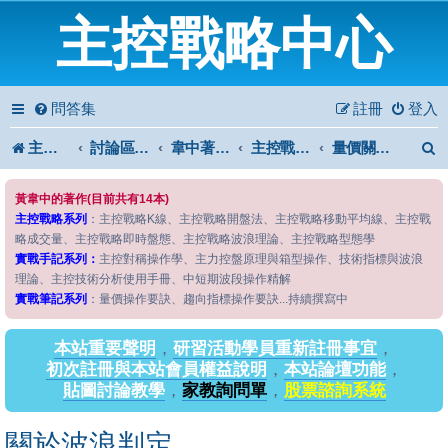
主控戰略中心
問答集
註冊
登入
主控戰略中心
討論區首頁
韋中著作問答區
主控戰略筆記系列
量價關係操作要訣
黃韋中的著作(目前共有14本)
主控戰略系列
：主控戰略K線、主控戰略開盤法、主控戰略移動平均線、主控戰
略成交量、主控戰略即時盤態、主控戰略波浪理論、主控戰略型態學
實戰手記系列：
主控對稱操作學、主力控盤原理與箱型操作、技術指標與波浪
理論、主控技術分析使用手冊、中短期波段操作精解
實戰筆記系列
：量價操作要訣、趨向指標操作要訣...持續撰寫中
本站重要聲明
，
研習活動學員重新註冊事宜
，
初次註冊與本站會員權益說明
，
本站論壇功能
，
貼圖討論教學
，
家教詢問單
，
股票諮詢系統
關於波浪判定