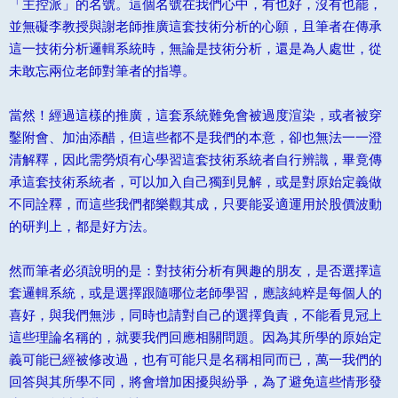
「主控派」的名號。這個名號在我們心中，有也好，沒有也罷，
並無礙李教授與謝老師推廣這套技術分析的心願，且筆者在傳承
這一技術分析邏輯系統時，無論是技術分析，還是為人處世，從
未敢忘兩位老師對筆者的指導。
當然！經過這樣的推廣，這套系統難免會被過度渲染，或者被穿
鑿附會、加油添醋，但這些都不是我們的本意，卻也無法一一澄
清解釋，因此需勞煩有心學習這套技術系統者自行辨識，畢竟傳
承這套技術系統者，可以加入自己獨到見解，或是對原始定義做
不同詮釋，而這些我們都樂觀其成，只要能妥適運用於股價波動
的研判上，都是好方法。
然而筆者必須說明的是：對技術分析有興趣的朋友，是否選擇這
套邏輯系統，或是選擇跟隨哪位老師學習，應該純粹是每個人的
喜好，與我們無涉，同時也請對自己的選擇負責，不能看見冠上
這些理論名稱的，就要我們回應相關問題。因為其所學的原始定
義可能已經被修改過，也有可能只是名稱相同而已，萬一我們的
回答與其所學不同，將會增加困擾與紛爭，為了避免這些情形發