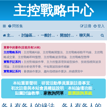
主控戰略中心
問答集
註冊
登入
主控戰略中心
討論區首頁
一般討論區
開放討論區
聊天與發問
黃韋中的著作(目前共有14本)
主控戰略系列
：主控戰略K線、主控戰略開盤法、主控戰略移動平均線、主控戰
略成交量、主控戰略即時盤態、主控戰略波浪理論、主控戰略型態學
實戰手記系列：
主控對稱操作學、主力控盤原理與箱型操作、技術指標與波浪
理論、主控技術分析使用手冊、中短期波段操作精解
實戰筆記系列
：量價操作要訣、趨向指標操作要訣...持續撰寫中
本站重要聲明
，
研習活動學員重新註冊事宜
，
初次註冊與本站會員權益說明
，
本站論壇功能
，
貼圖討論教學
，
家教詢問單
，
股票諮詢系統
各人有各人的緣法，各人有各人的