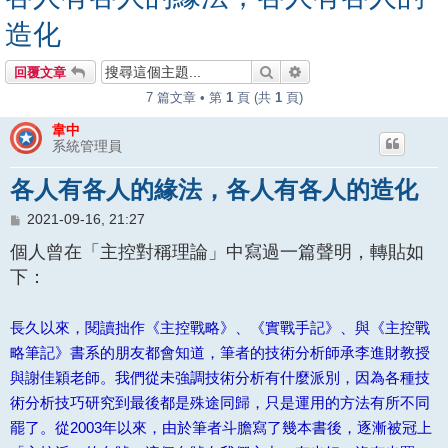
造化
搜尋
進階搜尋
回覆文章
7 篇文章 • 第
1
頁 (共
1
頁)
韋中
系統管理員
各人有各人的緣法，各人有各人的造化
文
2021-09-16, 21:27
章
個人曾在「主控對稱理論」中寫過一篇聲明，轉貼如
下：
長久以來，閱讀拙作《主控戰略》、《實戰手記》、與《主控戰
略筆記》書系的朋友都會知道，筆者的技術分析師承李進財教授
與謝佳穎老師。我們從未強調技術分析有什麼派別，因為各種技
術分析技巧研究到最後都是殊途同歸，只是運用的方法有所不同
罷了。從2003年以來，由於筆者斗膽寫了幾本書後，逐漸被冠上