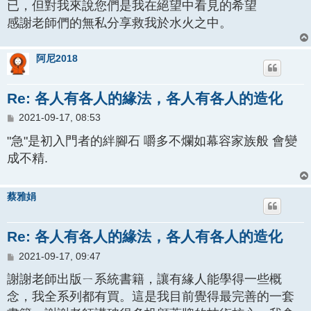
已，但對我來說您們是我在絕望中看見的希望
感謝老師們的無私分享救我於水火之中。
阿尼2018
Re: 各人有各人的緣法，各人有各人的造化
文
2021-09-17, 08:53
章
"急"是初入門者的絆腳石 嚼多不爛如幕容家族般 會變
成不精.
蔡雅娟
Re: 各人有各人的緣法，各人有各人的造化
文
2021-09-17, 09:47
章
謝謝老師出版ㄧ系統書籍，讓有緣人能學得一些概
念，我全系列都有買。這是我目前覺得最完善的一套