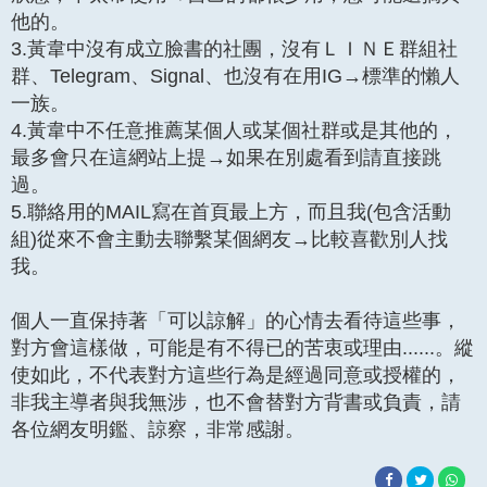
他的。
3.黃韋中沒有成立臉書的社團，沒有ＬＩＮＥ群組社
群、Telegram、Signal、也沒有在用IG→標準的懶人
一族。
4.黃韋中不任意推薦某個人或某個社群或是其他的，
最多會只在這網站上提→如果在別處看到請直接跳
過。
5.聯絡用的MAIL寫在首頁最上方，而且我(包含活動
組)從來不會主動去聯繫某個網友→比較喜歡別人找
我。
個人一直保持著「可以諒解」的心情去看待這些事，
對方會這樣做，可能是有不得已的苦衷或理由......。縱
使如此，不代表對方這些行為是經過同意或授權的，
非我主導者與我無涉，也不會替對方背書或負責，請
各位網友明鑑、諒察，非常感謝。