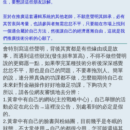
生，要懇請這些朋友諒解。
至於在推廣這套邏輯系統的其他老師，不願意聲明其師承，必有
其苦衷與考量，也請參與者無需忿忿不平，只要能在市場上找到
一個適合屬於自己方法，然後讓自己的經濟逐漸自由，這就是我
們推廣技術分析的心願了。
會特別寫這些聲明，背後其實都是有些緣由或是故
事，而遇到這些狀況(發生頻率算高)，不得不做些聲明
說的更鄉愿一點，如果學完某種技術分析後深深感覺
忿忿不平，那也是自己的問題，不要牽拖別人。簡單
的說，連分辨真偽的功課都不做，怎麼能期待自己在
未來針對金融操作好好地做足功課，下夠功夫？
所以，請各位網友審慎地去分辨：
1.黃韋中有自己的網站(主控戰略中心)，自己舉辦的活
動必定在此公告→這裡沒公告，別處看到的必定是假
的。
2.黃韋中有自己的臉書與粉絲團，目前幾乎是冬眠的
狀態，不太常使用→自己的都很少用，怎可能還搞其