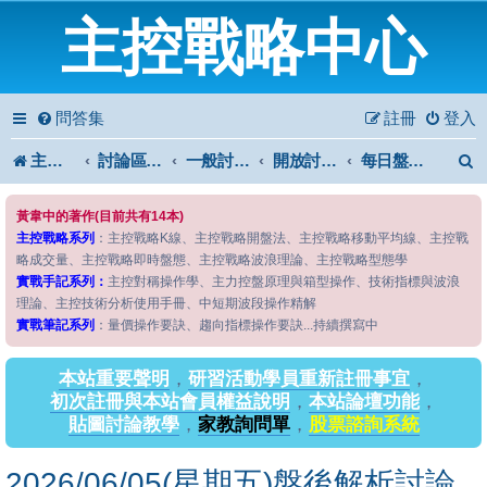
主控戰略中心
問答集
註冊
登入
主控戰略中心
討論區首頁
一般討論區
開放討論區
每日盤後解析
黃韋中的著作(目前共有14本)
主控戰略系列
：主控戰略K線、主控戰略開盤法、主控戰略移動平均線、主控戰
略成交量、主控戰略即時盤態、主控戰略波浪理論、主控戰略型態學
實戰手記系列：
主控對稱操作學、主力控盤原理與箱型操作、技術指標與波浪
理論、主控技術分析使用手冊、中短期波段操作精解
實戰筆記系列
：量價操作要訣、趨向指標操作要訣...持續撰寫中
本站重要聲明
，
研習活動學員重新註冊事宜
，
初次註冊與本站會員權益說明
，
本站論壇功能
，
貼圖討論教學
，
家教詢問單
，
股票諮詢系統
2026/06/05(星期五)盤後解析討論