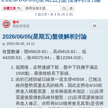
搜尋
進階搜尋
回覆文章
5 篇文章 • 第
1
頁 (共
1
頁)
韋中
系統管理員
2026/06/05(星期五)盤後解析討論
文
2026-06-05, 14:11
章
收盤數據：開45619.82↓，高45619.82↓，低
44209.53↓，收45070.94↓，量12294.01E↓
低開後，走勢連續下殺，盤中下跌幾乎滿足
1500點，最後收較長下影線。
由於已經跌破日線第一道支撐45558，已無法
維持盤勢震盪走高的格局，因此走勢在6/10前
將進入橫盤震盪，並有兩個基本假設：(1)反彈
震盪後股價創高維持盤堅；(2)反彈震盪後做頭
再進入修正。亦即再6/10後將會見真章(是否將