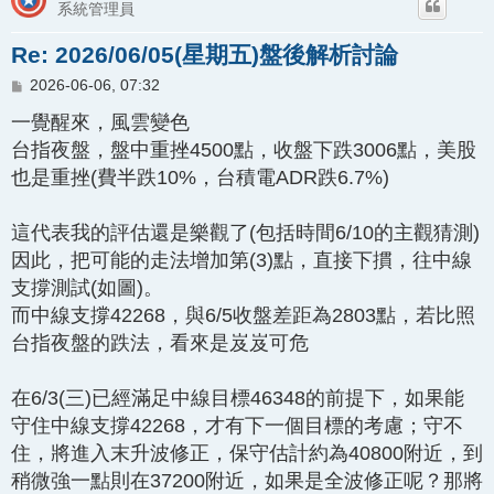
系統管理員
Re: 2026/06/05(星期五)盤後解析討論
文
2026-06-06, 07:32
章
一覺醒來，風雲變色
台指夜盤，盤中重挫4500點，收盤下跌3006點，美股
也是重挫(費半跌10%，台積電ADR跌6.7%)
這代表我的評估還是樂觀了(包括時間6/10的主觀猜測)
因此，把可能的走法增加第(3)點，直接下摜，往中線
支撐測試(如圖)。
而中線支撐42268，與6/5收盤差距為2803點，若比照
台指夜盤的跌法，看來是岌岌可危
在6/3(三)已經滿足中線目標46348的前提下，如果能
守住中線支撐42268，才有下一個目標的考慮；守不
住，將進入末升波修正，保守估計約為40800附近，到
稍微強一點則在37200附近，如果是全波修正呢？那將