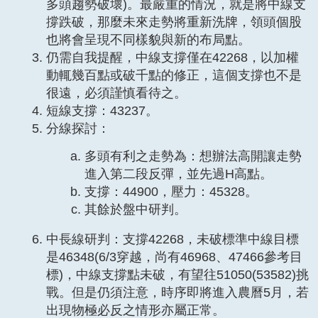
多頭趨勢破壞)。最嚴重的情況，就是將中線支
撐跌破，那麼未來走勢將重新洗牌，領頭個股
也將會呈現不同樣貌與新的布局點。
仍需自我提醒，中線支撐僅在42268，以加權
動輒幾百點或破千點的修正，這個支撐也不是
很遠，必須謹慎看待之。
短線支撐：43237。
分線探討：
多頭有利之走勢為：想辦法高開讓走勢
進入第二段反彈，並先過H高點。
支撐：44900，壓力：45328。
其餘於盤中研判。
中長線研判：支撐42268，未破標準中線目標
是46348(6/3穿越，尚有46968、47466參考目
標)，中線支撐點未破，有望往51050(53582)挑
戰。但是仍須注意，時序即將進入農曆5月，若
出現物極必反之情形亦屬正常。