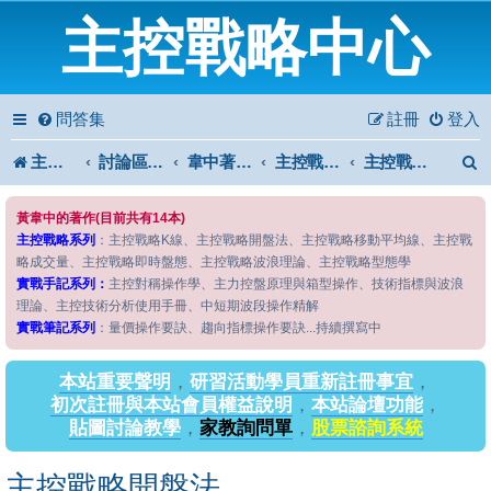
主控戰略中心
問答集
註冊
登入
主控戰略中心
討論區首頁
韋中著作問答區
主控戰略系列
主控戰略開盤法
黃韋中的著作(目前共有14本)
主控戰略系列
：主控戰略K線、主控戰略開盤法、主控戰略移動平均線、主控戰
略成交量、主控戰略即時盤態、主控戰略波浪理論、主控戰略型態學
實戰手記系列：
主控對稱操作學、主力控盤原理與箱型操作、技術指標與波浪
理論、主控技術分析使用手冊、中短期波段操作精解
實戰筆記系列
：量價操作要訣、趨向指標操作要訣...持續撰寫中
本站重要聲明
，
研習活動學員重新註冊事宜
，
初次註冊與本站會員權益說明
，
本站論壇功能
，
貼圖討論教學
，
家教詢問單
，
股票諮詢系統
主控戰略開盤法