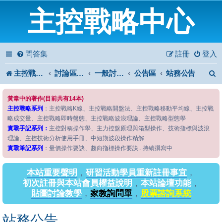
主控戰略中心
問答集
註冊
登入
主控戰略中心
討論區首頁
一般討論區
公告區
站務公告
黃韋中的著作(目前共有14本)
主控戰略系列
：主控戰略K線、主控戰略開盤法、主控戰略移動平均線、主控戰
略成交量、主控戰略即時盤態、主控戰略波浪理論、主控戰略型態學
實戰手記系列：
主控對稱操作學、主力控盤原理與箱型操作、技術指標與波浪
理論、主控技術分析使用手冊、中短期波段操作精解
實戰筆記系列
：量價操作要訣、趨向指標操作要訣...持續撰寫中
本站重要聲明
，
研習活動學員重新註冊事宜
，
初次註冊與本站會員權益說明
，
本站論壇功能
，
貼圖討論教學
，
家教詢問單
，
股票諮詢系統
站務公告