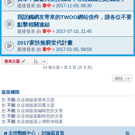
最後發表 由
韋中
«
2017-11-09, 08:30
我誤觸網友寄來的TWOO網站信件，請各位不要
點擊相關連結
最後發表 由
韋中
«
2017-07-10, 21:45
2017家扶無窮世代計畫
最後發表 由
韋中
«
2017-01-05, 08:59
發表主題
14 個主題 • 第
1
頁 (共
1
頁)
前往
版面權限
您
不能
在這個版面發表主題
您
不能
在這個版面回覆主題
您
不能
在這個版面編輯您的文章
您
不能
在這個版面刪除您的文章
您
不能
在這個版面上傳附加檔案
主控戰略中心
討論區首頁