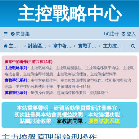
主控戰略中心
問答集
註冊
登入
主控戰略中心
討論區首頁
韋中著作問答區
實戰手記系列
主力控盤原理與箱型操作
黃韋中的著作(目前共有14本)
主控戰略系列
：主控戰略K線、主控戰略開盤法、主控戰略移動平均線、主控戰
略成交量、主控戰略即時盤態、主控戰略波浪理論、主控戰略型態學
實戰手記系列：
主控對稱操作學、主力控盤原理與箱型操作、技術指標與波浪
理論、主控技術分析使用手冊、中短期波段操作精解
實戰筆記系列
：量價操作要訣、趨向指標操作要訣...持續撰寫中
本站重要聲明
，
研習活動學員重新註冊事宜
，
初次註冊與本站會員權益說明
，
本站論壇功能
，
貼圖討論教學
，
家教詢問單
，
股票諮詢系統
主力控盤原理與箱型操作