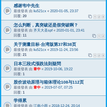
感谢韦中先生
最後發表 由
liu521cx
«
2020-01-05, 23:37
回覆:
20
1
2
3
怎么判断，真突破还是假突破啊？
最後發表 由
齐天大圣spf
«
2020-01-01, 23:41
回覆:
11
1
2
关于测量目标-台湾版第37和38页
最後發表 由
liu521cx
«
2019-11-24, 23:56
回覆:
21
1
2
3
日本三段式漲跌法則疑問
最後發表 由
韋中
«
2019-10-06, 19:22
回覆:
1
股价波动原理与箱体理论108与112页
最後發表 由
韋中
«
2019-07-07, 07:25
回覆:
1
学得累
最後發表 由
江南小雨
«
2018-12-24, 20:14