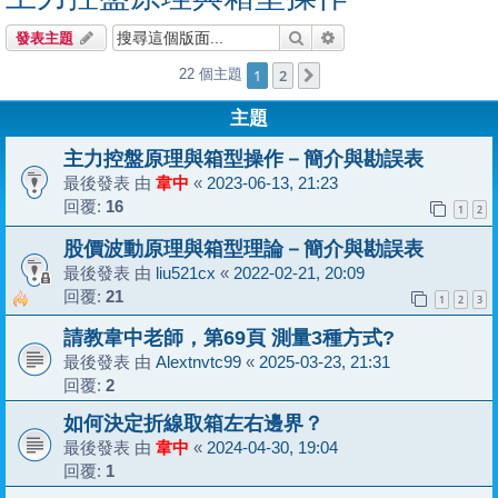
搜尋
進階搜尋
發表主題
1
2
22 個主題
下一頁
主題
主力控盤原理與箱型操作－簡介與勘誤表
最後發表 由
韋中
«
2023-06-13, 21:23
回覆:
16
1
2
股價波動原理與箱型理論－簡介與勘誤表
最後發表 由
liu521cx
«
2022-02-21, 20:09
回覆:
21
1
2
3
請教韋中老師，第69頁 測量3種方式?
最後發表 由
Alextnvtc99
«
2025-03-23, 21:31
回覆:
2
如何決定折線取箱左右邊界？
最後發表 由
韋中
«
2024-04-30, 19:04
回覆:
1