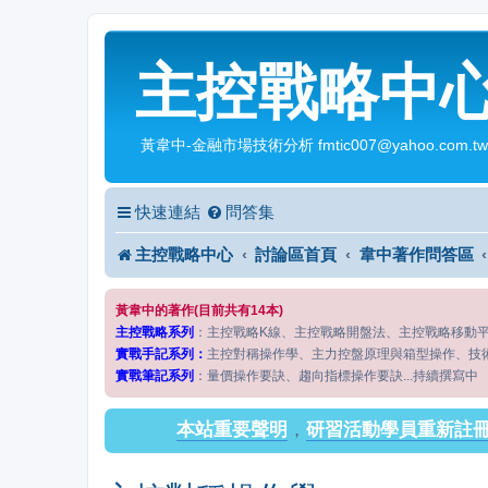
主控戰略中
黃韋中-金融市場技術分析 fmtic007@yahoo.com.tw
快速連結
問答集
主控戰略中心
討論區首頁
韋中著作問答區
黃韋中的著作(目前共有14本)
主控戰略系列
：主控戰略K線、主控戰略開盤法、主控戰略移動
實戰手記系列：
主控對稱操作學、主力控盤原理與箱型操作、技
實戰筆記系列
：量價操作要訣、趨向指標操作要訣...持續撰寫中
本站重要聲明
，
研習活動學員重新註