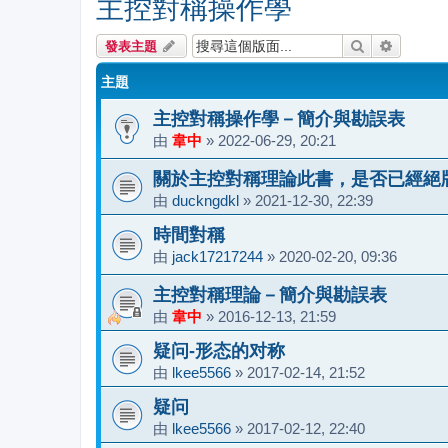
主控對稱操作學
搜尋
進階搜尋
發表主題
主題
主控對稱操作學－簡介與勘誤表
由
韋中
»
2022-06-29, 20:21
關於主控對稱理論此書，是否已經絕
由
duckngdkl
»
2021-12-30, 22:39
時間對稱
由
jack17217244
»
2020-02-20, 09:36
主控對稱理論－簡介與勘誤表
由
韋中
»
2016-12-13, 21:59
疑问-形态的对称
由
lkee5566
»
2017-02-14, 21:52
疑问
由
lkee5566
»
2017-02-12, 22:40