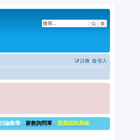
搜尋
進階搜尋
註冊
登入
討論教學
，
家教詢問單
，
股票諮詢系統