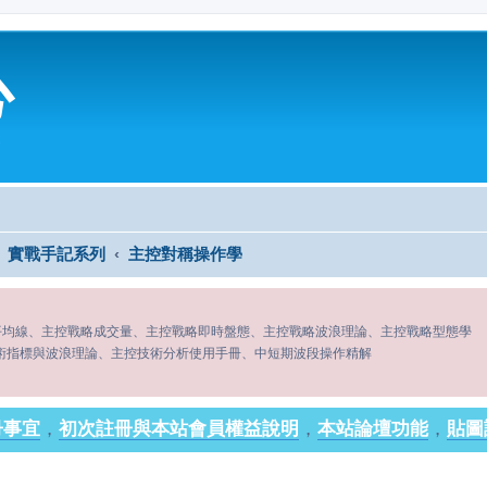
心
實戰手記系列
主控對稱操作學
平均線、主控戰略成交量、主控戰略即時盤態、主控戰略波浪理論、主控戰略型態學
術指標與波浪理論、主控技術分析使用手冊、中短期波段操作精解
冊事宜
，
初次註冊與本站會員權益說明
，
本站論壇功能
，
貼圖