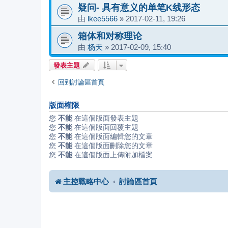
疑问- 具有意义的单笔K线形态
由
lkee5566
»
2017-02-11, 19:26
箱体和对称理论
由
杨天
»
2017-02-09, 15:40
發表主題
回到討論區首頁
版面權限
您
不能
在這個版面發表主題
您
不能
在這個版面回覆主題
您
不能
在這個版面編輯您的文章
您
不能
在這個版面刪除您的文章
您
不能
在這個版面上傳附加檔案
主控戰略中心
討論區首頁