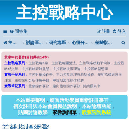
主控戰略中心
問答集
註冊
登入
主控戰略中心
討論區首頁
研究專區
心得分享專區
差離指標網聚
黃韋中的著作(目前共有14本)
主控戰略系列
：主控戰略K線、主控戰略開盤法、主控戰略移動平均線、主控戰
略成交量、主控戰略即時盤態、主控戰略波浪理論、主控戰略型態學
實戰手記系列：
主控對稱操作學、主力控盤原理與箱型操作、技術指標與波浪
理論、主控技術分析使用手冊、中短期波段操作精解
實戰筆記系列
：量價操作要訣、趨向指標操作要訣...持續撰寫中
本站重要聲明
，
研習活動學員重新註冊事宜
，
初次註冊與本站會員權益說明
，
本站論壇功能
，
貼圖討論教學
，
家教詢問單
，
股票諮詢系統
差離指標網聚