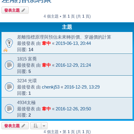
發表主題
4 個主題 • 第
1
頁 (共
1
頁)
主題
差離指標原理與預估未來轉折價、穿越價的計算
最後發表 由
韋中
«
2019-06-13, 20:44
回覆:
14
1815 富喬
最後發表 由
韋中
«
2016-12-29, 21:24
回覆:
5
3234 光環
最後發表 由
chenkj53
«
2016-12-29, 13:29
回覆:
1
4934太極
最後發表 由
韋中
«
2016-12-26, 20:50
回覆:
2
發表主題
4 個主題 • 第
1
頁 (共
1
頁)