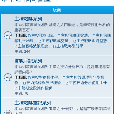
版面
主控戰略系列
本系列叢書屬於相對基礎之入門概念，是學習技術分析的
重要基石！
子版面:
主控戰略K線
、
主控戰略開盤法
、
主控戰略
移動平均線
、
主控戰略成交量
、
主控戰略即時盤態
、
主控戰略波浪理論
、
主控戰略型態學
主題:
144
實戰手記系列
本系列叢書屬於相對中階之技術分析技巧，超越市場專業
課程內容！
子版面:
主控對稱操作學
、
主力控盤原理與箱型操
作
、
技術指標與波浪理論
、
主控技術分析使用手冊
、
中短期波段操作精解
主題:
78
主控戰略筆記系列
本系列叢書屬於相對進階之操作技巧，超越市場專業課程
內容！