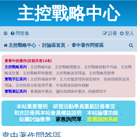
主控戰略中心
問答集
註冊
登入
主控戰略中心
討論區首頁
韋中著作問答區
黃韋中的著作(目前共有14本)
主控戰略系列
：主控戰略K線、主控戰略開盤法、主控戰略移動平均線、主控戰
略成交量、主控戰略即時盤態、主控戰略波浪理論、主控戰略型態學
實戰手記系列：
主控對稱操作學、主力控盤原理與箱型操作、技術指標與波浪
理論、主控技術分析使用手冊、中短期波段操作精解
實戰筆記系列
：量價操作要訣、趨向指標操作要訣...持續撰寫中
本站重要聲明
，
研習活動學員重新註冊事宜
，
初次註冊與本站會員權益說明
，
本站論壇功能
，
貼圖討論教學
，
家教詢問單
，
股票諮詢系統
韋中著作問答區